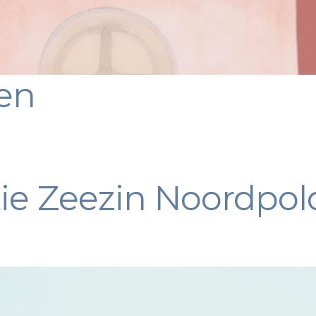
en
e Zeezin Noordpold