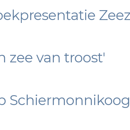
oekpresentatie Zeez
n zee van troost'
op Schiermonnikoo