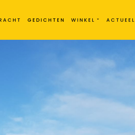
DRACHT
GEDICHTEN
WINKEL
ACTUEE