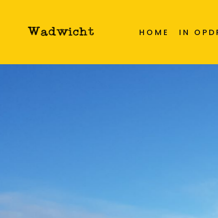
Gedichten
HOME
IN OP