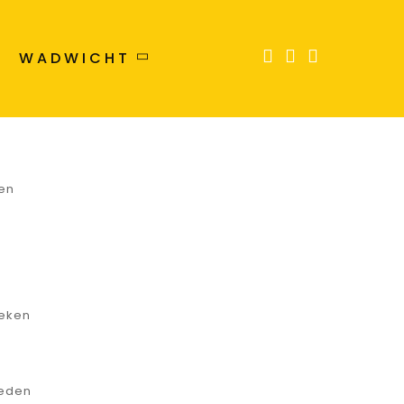
nsheid
l
L
WADWICHT
len
en
n
reken
heden