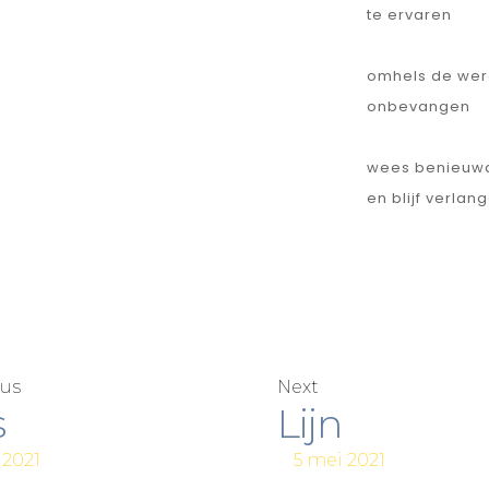
te ervaren
omhels de wer
onbevangen
wees benieuw
en blijf verlan
ous
Next
s
Lijn
 2021
5 mei 2021