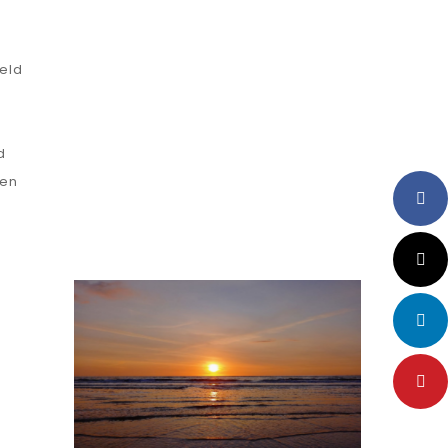
eld
d
gen
Faceboo
X
LinkedI
Pinteres