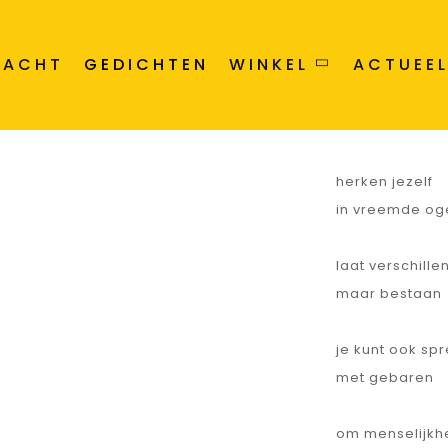
omhels de me
zonder oordee
RACHT
GEDICHTEN
WINKEL
ACTUEE
durf nieuwe ta
te verstaan
herken jezelf
in vreemde og
laat verschille
maar bestaan
je kunt ook sp
met gebaren
om menselijk