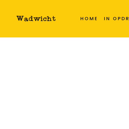
23 mei 2021
Gedichten
Omhels
HOME
IN OPD