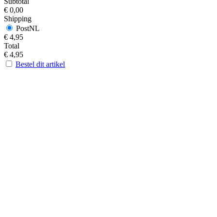
Subtotal
€
0,00
Shipping
PostNL
€
4,95
Total
€
4,95
Bestel dit artikel
Contact
Over Inge Zwerver
Sitemap
Inge Zwerver
Inge Zwerver
contact@wadwicht.nl